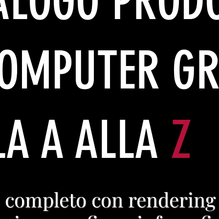
ALOGO PROD
COMPUTER GR
LA A ALLA
Z
 completo con rendering 