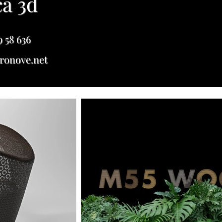
ca 3d
9 58 636
ronove.net