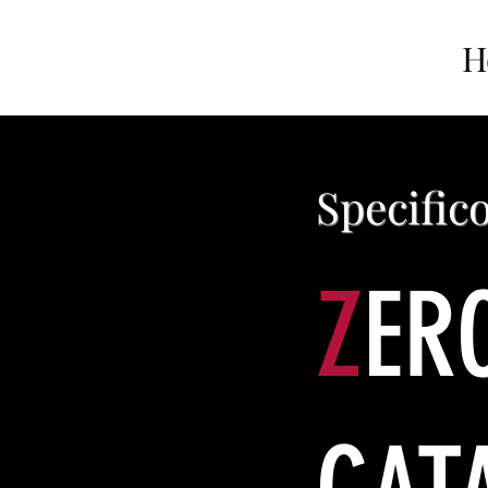
H
Specific
Z
ER