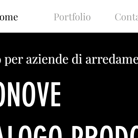
ome
Portfolio
Cont
o per aziende di arredam
ONOVE