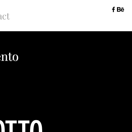
act
ento